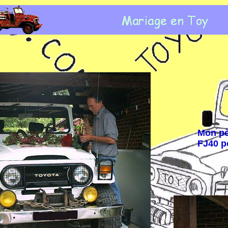
Mon pè
FJ40 p