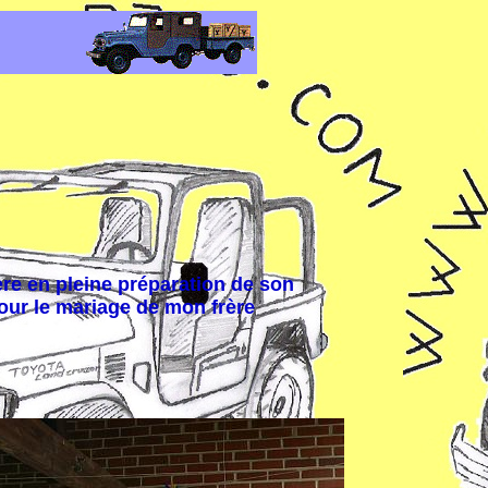
re en pleine préparation de son
our le mariage de mon frère